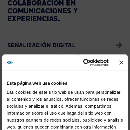
COLABORACIÓN EN
COMUNICACIONES Y
EXPERIENCIAS.
SEÑALIZACIÓN DIGITAL
Mantén a empleados y clientes informados y
entretenidos en la oficina y espacios públicos.
Esta página web usa cookies
PROGRAMACIÓN DE ESPACIOS DE
Las cookies de este sitio web se usan para personalizar
TRABAJO
el contenido y los anuncios, ofrecer funciones de redes
Haz que el uso compartido de escritorios, el
sociales y analizar el tráfico. Además, compartimos
WE NOTICED YOU'RE IN USA.
hoteling y la reserva de salas sean fáciles con
información sobre el uso que haga del sitio web con
herramientas de programación para el lugar de
nuestros partners de redes sociales, publicidad y análisis
trabajo.
Visit
avispl.com
instead?
web, quienes pueden combinarla con otra información