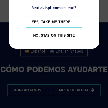
Visit
avispl.com
instead?
YES, TAKE ME THERE
NO, STAY ON THIS SITE
Español
English
(
Inglés
)
¿CÓMO PODEMOS AYUDARTE
CONTÁCTANOS
MESA DE AYUDA