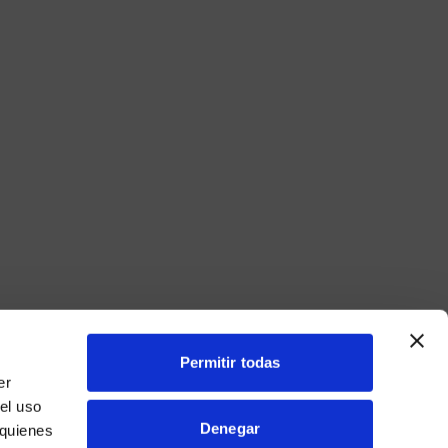
Permitir todas
er
el uso
Denegar
 quienes