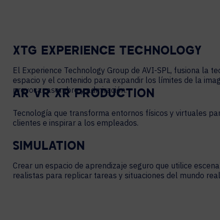
XTG EXPERIENCE TECHNOLOGY
El Experience Technology Group de AVI-SPL, fusiona la te
espacio y el contenido para expandir los límites de la im
provocar asombro y admiración.
AR VR XR PRODUCTION
Tecnología que transforma entornos físicos y virtuales par
clientes e inspirar a los empleados.
SIMULATION
Crear un espacio de aprendizaje seguro que utilice escena
realistas para replicar tareas y situaciones del mundo real