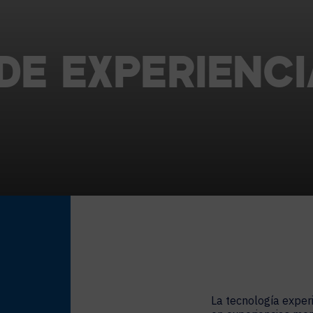
LEGAL
GESTIÓN DEL LUGAR DE TRABAJO
DE
EXPERIENCI
Señalización Digital
Programación de Espacios de Trabajo
Gestión de Visitantes
Análisis de Sensores de Ocupación
La tecnología experi