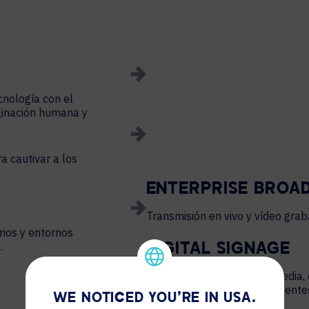
cnología con el
aginación humana y
a cautivar a los
ENTERPRISE BROA
Transmisión en vivo y vídeo gra
rios y entornos
.
DIGITAL SIGNAGE
Entregue contenido multimedia, 
real para mantener a los clien
WE NOTICED YOU'RE IN USA.