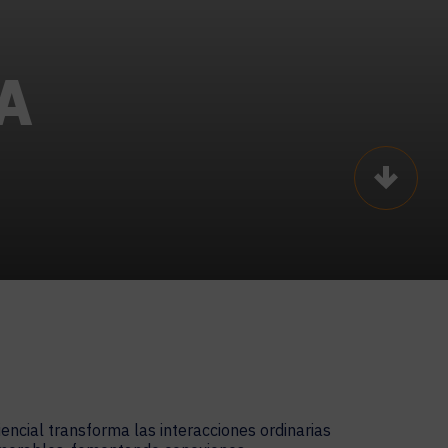
A
Scroll t
encial transforma las interacciones ordinarias