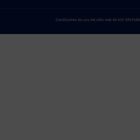
Condiciones de uso del sitio web de AVI-SPL
Polí