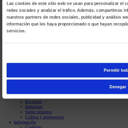
Las cookies de este sitio web se usan para personalizar el c
redes sociales y analizar el tráfico. Además, compartimos in
nuestros partners de redes sociales, publicidad y análisis 
información que les haya proporcionado o que hayan recopil
We noticed yo
servicios.
Visit
avispl.
Yes, take 
No, stay on 
Permitir tod
PE (ES)
Descubra
Denegar
Soluciones
Servicios
Recursos
Industrias
Sobre nosotros
Cultura y pertenencia
Información
Contácto