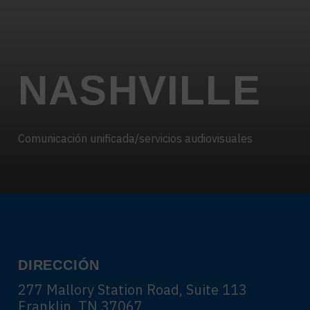
Centros de Contacto
HOSPITALIDAD
CARRERAS
TECNOLOGÍA DE EXPERIENCIA
NASHVILLE
XTG tecnología de experiencia
Transmisión Empresarial
Producción de AR, VR y XR
Comunicación unificada/servicios audiovisuales
Transmisión de Video y Medios
Simulación
DIRECCIÓN
277 Mallory Station Road, Suite 113
Franklin, TN 37067