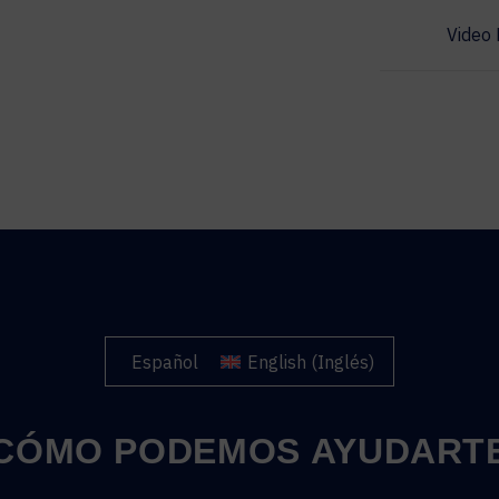
Video 
Español
English
(
Inglés
)
CÓMO PODEMOS AYUDART