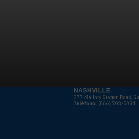
LEGAL
GESTIÓN DEL LUGAR DE TRABAJO
Señalización Digital
Programación de Espacios de Trabajo
Gestión de Visitantes
Análisis de Sensores de Ocupación
NASHVILLE
277 Mallory Station Road, S
Teléfono:
(866) 708-5034