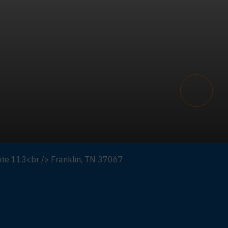
Scroll t
uite 113<br /> Franklin, TN 37067