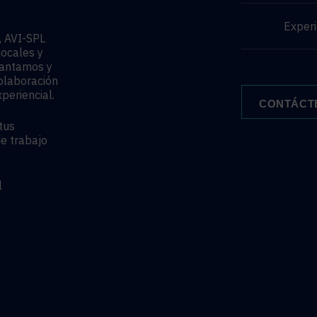
Experi
5, AVI-SPL
locales y
lantamos y
olaboración
periencial.
CONTÁCT
tus
de trabajo
l