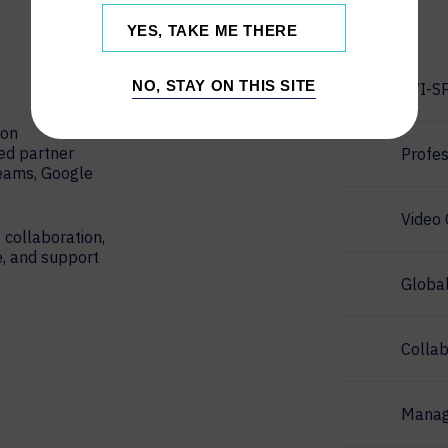
YES, TAKE ME THERE
NO, STAY ON THIS SITE
AVI-S
ion
red partner
Profes
Teams, Google
Video 
 collaboration,
e, and support
Globa
Collab
Manag