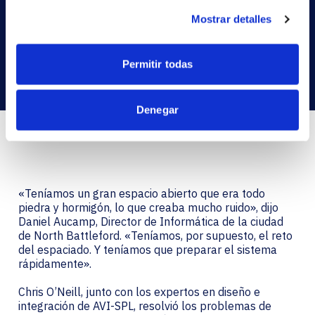
las paredes. Y los proyectores NEC se colocaron
sobre una mesa en el centro de la disposición de la
Mostrar detalles
cámara. Sin embargo, AVI-SPL no sólo tenía que tener
en cuenta la movilidad y la disposición del sistema en
este espacio.
Permitir todas
Denegar
«Teníamos un gran espacio abierto que era todo
piedra y hormigón, lo que creaba mucho ruido», dijo
Daniel Aucamp, Director de Informática de la ciudad
de North Battleford. «Teníamos, por supuesto, el reto
del espaciado. Y teníamos que preparar el sistema
rápidamente».
Chris O’Neill, junto con los expertos en diseño e
integración de AVI-SPL, resolvió los problemas de