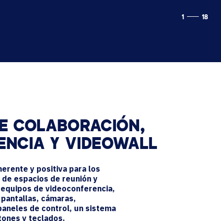
1
18
E COLABORACIÓN,
ENCIA Y VIDEOWALL
erente y positiva para los
 de espacios de reunión y
 equipos de videoconferencia,
 pantallas, cámaras,
paneles de control, un sistema
tones y teclados.