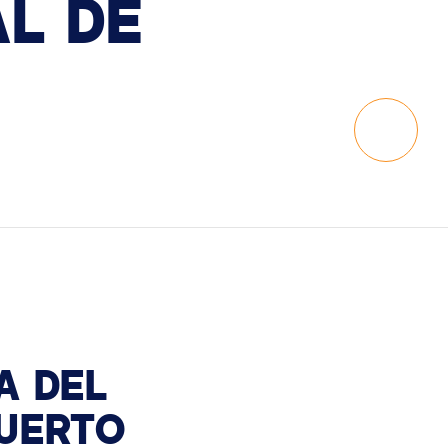
AL
DE
Scroll t
A DEL
UERTO