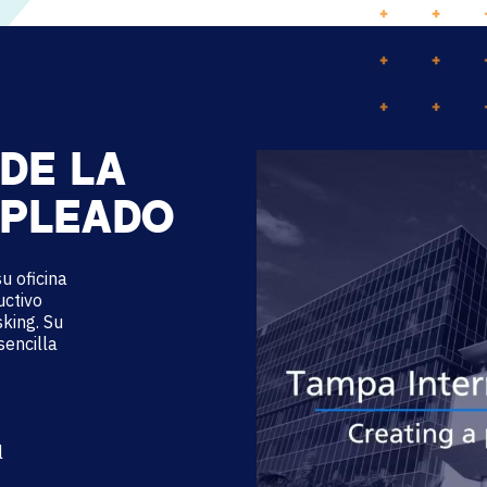
DE LA
MPLEADO
u oficina
uctivo
sking.
Su
sencilla
l