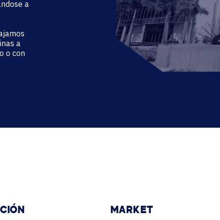
ándose a
bajamos
inas a
o o con
ACIÓN
MARKET