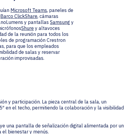
luían
Microsoft Teams
, paneles de
,
Barco ClickShare
, cámaras
NanoLumens y pantallas
Samsung
y
micrófonos
Shure
y altavoces
dad de la reunión para todos los
neles de programación Crestron
ias, para que los empleados
ibilidad de salas y reservar
ración improvisadas.
ón y participación. La pieza central de la sala, un
en el techo, permitiendo la colaboración y la visibilidad
e una pantalla de señalización digital alimentada por un
a el bienestar y menús.