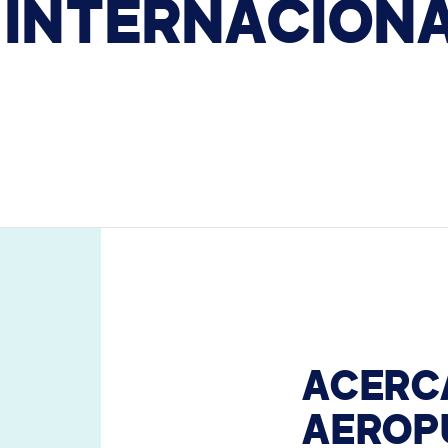
INTERNACION
LEGAL
GESTIÓN DEL LUGAR DE TRABAJO
Señalización Digital
Programación de Espacios de Trabajo
Gestión de Visitantes
Análisis de Sensores de Ocupación
ACERC
AEROP