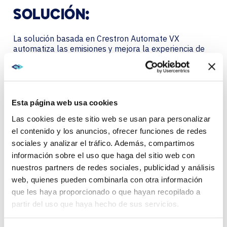
SOLUCIÓN:
La solución basada en Crestron Automate VX
automatiza las emisiones y mejora la experiencia de
las reuniones en sala.
Racionalizar las retransmisiones de reuniones con
Crestron Automate VX.
Esta página web usa cookies
El sistema Automate VX de Crestron sirve de eje para
Las cookies de este sitio web se usan para personalizar
la solución personalizada de sala de juntas Sound
Transit de AVI-SPL.
el contenido y los anuncios, ofrecer funciones de redes
sociales y analizar el tráfico. Además, compartimos
El sistema activado por voz conecta los dispositivos
información sobre el uso que haga del sitio web con
AV/UC elegidos para reconocer y cambiar
nuestros partners de redes sociales, publicidad y análisis
automáticamente de presentador, grabar y transmitir
web, quienes pueden combinarla con otra información
contenidos, y enlazar con plataformas de
videoconferencia.
que les haya proporcionado o que hayan recopilado a
partir del uso que haya hecho de sus servicios.
AVI-SPL mejoró los micrófonos Shure existentes para
mejorar la calidad y fiabilidad del audio. Cada