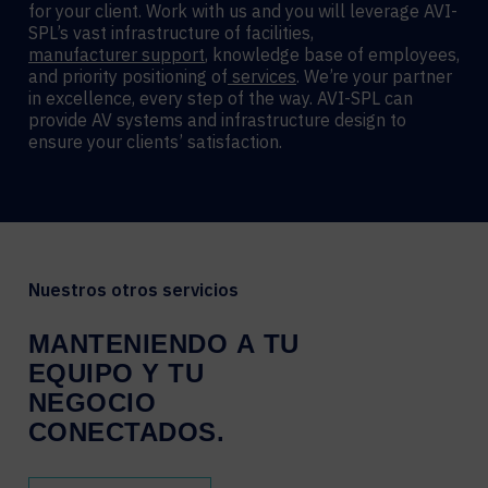
for your client. Work with us and you will leverage AVI-
SPL’s vast infrastructure of facilities,
manufacturer support
, knowledge base of employees,
and priority positioning of
services
. We’re your partner
in excellence, every step of the way. AVI-SPL can
provide AV systems and infrastructure design to
ensure your clients’ satisfaction.
Nuestros otros servicios
MANTENIENDO
A
TU
EQUIPO
Y
TU
NEGOCIO
CONECTADOS.