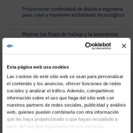
Proporcionar continuidad de diseño e ingeniería
para crear y mantener estándares tecnológicos
Mejorar los flujos de trabajo y la experiencia
del usuario para aumentar la satisfacción de
los empleados
Simplificar la supervisión y gestión de las
Esta página web usa cookies
tecnologías
Las cookies de este sitio web se usan para personalizar
el contenido y los anuncios, ofrecer funciones de redes
Abordar las diferencias locales para
sociales y analizar el tráfico. Además, compartimos
WE NOTICED YOU'RE IN USA.
proporcionar una experiencia de colaboración
información sobre el uso que haga del sitio web con
regional o global
nuestros partners de redes sociales, publicidad y análisis
Visit
avispl.com
instead?
web, quienes pueden combinarla con otra información
que les haya proporcionado o que hayan recopilado a
Satisfaga las necesidades de su organización y
partir del uso que haya hecho de sus servicios.
YES, TAKE ME THERE
desbloquee un nuevo valor empresarial