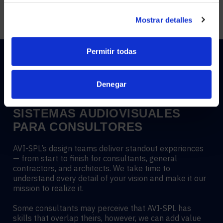
NO, STAY ON THIS SITE
Mostrar detalles
Permitir todas
Denegar
APOYO AL DISEÑO DE
SISTEMAS AUDIOVISUALES
PARA CONSULTORES
AVI-SPL’s design teams deliver standout experiences
— from start to finish for consultants, general
contractors, and architects. We take time to
understand every detail of your vision and make it our
mission to realize it.
Some consultants may perceive that AVI-SPL has
skills that overlap theirs, however, we can add value